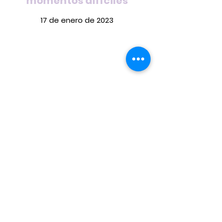
momentos difíciles
17 de enero de 2023
Trauma y adicción:
herramientas para la
recuperación
17 de enero de 2019
INFORMACIÓN LEGAL
Aviso legal
Política de Privacidad