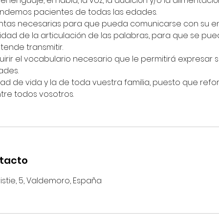
l lenguaje, el habla, la voz, la audición y/o la alimentació
endemos pacientes de todas las edades.
tas necesarias para que pueda comunicarse con su en
idad de la articulación de las palabras, para que se pu
ende transmitir.
rir el vocabulario necesario que le permitirá expresar s
ades.
ad de vida y la de toda vuestra familia, puesto que refo
re todos vosotros.
ntacto
stie, 5, Valdemoro, España