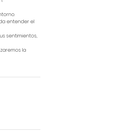
n.
torno.
eda entender el
us sentimientos,
rzaremos la