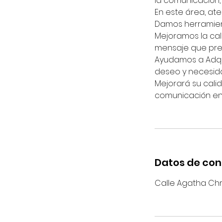
la comunicación, e
En este área, at
Damos herramien
Mejoramos la cal
mensaje que pret
Ayudamos a Adqui
deseo y necesid
Mejorará su calid
comunicación ent
Datos de co
Calle Agatha Chri