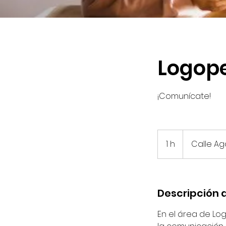
Logop
¡Comunícate!
1 h
1
Calle Ag
Descripción d
En el área de Lo