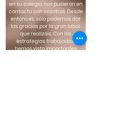
en su colegio, nos pusieron en
contacto con vosotros. Desde
entonces, sólo podemos dar
las gracias por la gran labor
que realizáis. Con las
estrategias trabajadas,
hemos visto importantes
avances en la evolución de la
niña. Sois un gran equipo
humano y vuestra cercanía a
la hora de tratar con las
familias y con los niños
suponen un valor añadido a
la hora de escoger un centro
para ayudar a nuestros hijos.
¡GRACIAS!
Inma Osorno