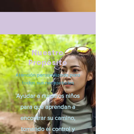
Nuestro
Propósito
Atención personalizada para
todas sus necesidades
Ayudar a nuestros niños
para que aprendan a
encontrar su camino,
tomando el control y