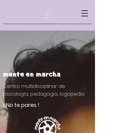
mente
en
marcha
Centro multidisciplinar de
psicología, pedagogía, logopedia.
¡ No te pares !